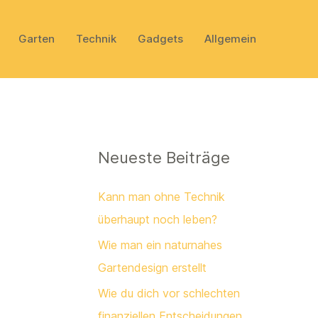
Garten
Technik
Gadgets
Allgemein
Neueste Beiträge
Kann man ohne Technik
überhaupt noch leben?
Wie man ein naturnahes
Gartendesign erstellt
Wie du dich vor schlechten
finanziellen Entscheidungen